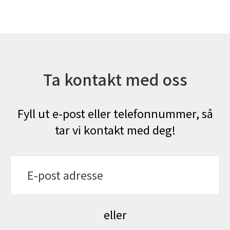
Ta kontakt med oss
Fyll ut e-post eller telefonnummer, så
tar vi kontakt med deg!
E
-
p
o
s
eller
t