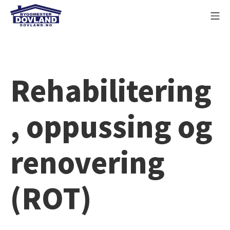
Skip
Mo
to
Byggmester Dovland AS
content
Rehabilitering
, oppussing og
renovering
(ROT)